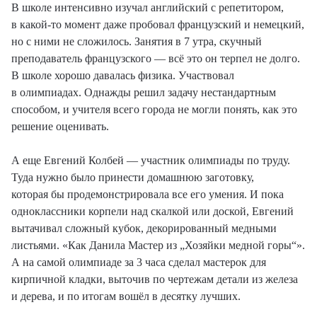
В школе интенсивно изучал английский с репетитором,
в какой-то момент даже пробовал французский и немецкий,
но с ними не сложилось. Занятия в 7 утра, скучный
преподаватель французского — всё это он терпел не долго.
В школе хорошо давалась физика. Участвовал
в олимпиадах. Однажды решил задачу нестандартным
способом, и учителя всего города не могли понять, как это
решение оценивать.
А еще Евгений Колбей — участник олимпиады по труду.
Туда нужно было принести домашнюю заготовку,
которая бы продемонстрировала все его умения. И пока
одноклассники корпели над скалкой или доской, Евгений
вытачивал сложный кубок, декорированный медными
листьями. «Как Данила Мастер из „Хозяйки медной горы“».
А на самой олимпиаде за 3 часа сделал мастерок для
кирпичной кладки, выточив по чертежам детали из железа
и дерева, и по итогам вошёл в десятку лучших.