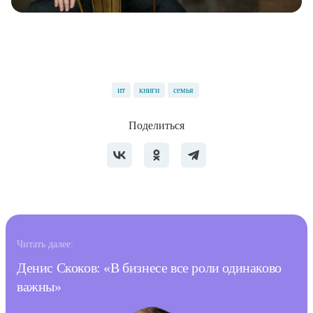
ит
книги
семья
Поделиться
Читать далее:
Денис Скоков: «В бизнесе все роли одинаково
важны»