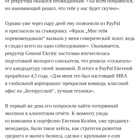
от рекрутера оказался неожиданным: «Ты всем понравился,
но нанимающий решил, что тебе у нас будет скучно».
Однако уже через пару дней ему позвонили из PayPal
и пригласили на стажировку. «Фраза „Мне тебя
порекомендовали“ вызвала у меня гомерический хохот, ведь
я сходил всего на одно собеседование». Оказывается,
рекрутер General Electric настолько впечатлилась
подготовкой молодого соискателя, что решила «сосватать»
его кандидатуру своей знакомой. В итоге в PayPal Евгений
проработал 4,5 года. «Для меня это был настоящий MBA
в глобальной корпорации: прекрасная команда, классный
офис на „Белорусской“, лучшая техника».
В первый же день его попросили найти потерянный
миллион в клиентском отчёте. К моменту ухода
из компании в портфолио Евгения Колбея, уже проджект-
менеджера, были такие кейсы, как стратегия развития
среднего и малого бизнеса, сделки с крупными e-com