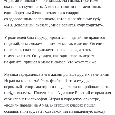
«прыгай и плыви» — не зажгла. На гимнастике тоже
оказалось скучновато. А вот на занятии по смешанным
единоборствам Женю поставили в спарринг
со здоровенным соперником, который разбил ему губу.
«И я, довольный, сказал: „Мне нравится, буду ходить!“».
У родителей был подход: нравится — делай, не нравится —
не делай, чем сможем — поможем. Так в жизни Евгения
появилась сначала художественная школа, а затем
и музыкальная. Он увидел, как один парень играет
на флейте, пришёл к маме и сказал, что хочет так же.
Музыка задержалась в его жизни дольше других увлечений.
Играл на маленькой блок-флейте. Потом ему дали
огромный тенор-саксофон и предложили попробовать «что-
нибудь выдуть». Получилось. А дальше Евгений открыл для
себя кларнет и саксофон. Играл в городском оркестре,
«водил» парады на 9 мая. В старших классах пошел
осваивать гитару, за 2 года закончил музыкальную школу