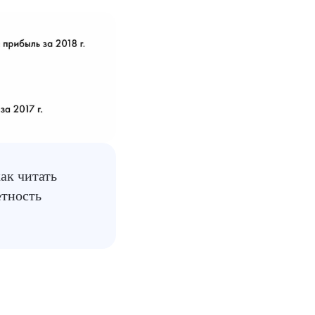
ак читать
тность