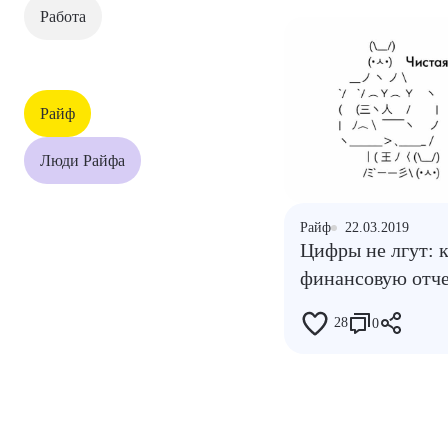
Работа
Райф
Люди Райфа
Райф
22.03.2019
Цифры не лгут: к
финансовую отче
28
0