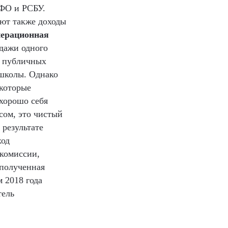
СФО и РСБУ.
уют также доходы
перационная
одажи одного
т публичных
 школы. Однако
которые
 хорошо себя
сом, это чистый
результате
ход
 комиссии,
 полученная
 2018 года
тель