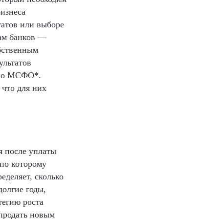
бизнеса
татов или выборе
ам банков —
обственным
ультатов
 по МСФО*.
 что для них
я после уплаты
 по которому
еделяет, сколько
долгие годы,
тегию роста
 продать новым