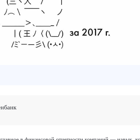
енбанк
главное в финансовой отчетности компаний — навык, к