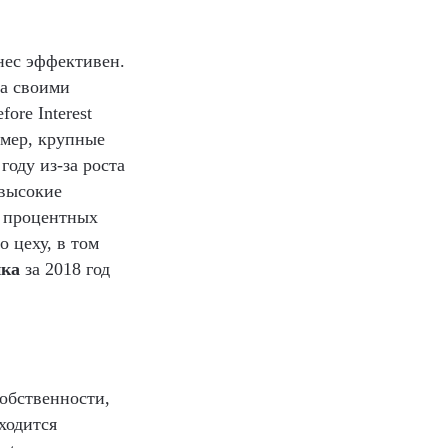
знес эффективен.
за своими
ore Interest
ример, крупные
году из-за роста
 высокие
7 процентных
о цеху, в том
нка
за 2018 год
обственности,
ходится