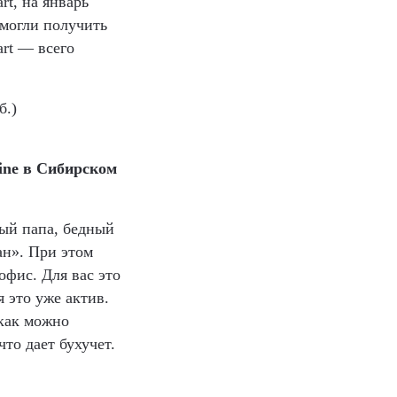
rt, на январь
омогли получить
rt — всего
б.)
line в Сибирском
тый папа, бедный
ан». При этом
офис. Для вас это
я это уже актив.
 как можно
то дает бухучет.