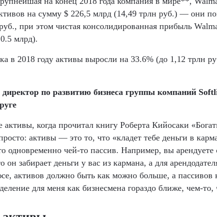
крупнейшая на конец 2018 года компания в мире**, Walma
активов на сумму $ 226,5 млрд (14,49 трлн руб.) — они п
 руб., при этом чистая консолидированная прибыль Walma
10.5 млрд).
а в 2018 году активы выросли на 33.6% (до 1,12 трлн ру
, директор по развитию бизнеса группы компаний Soft
руге
ое активы, когда прочитал книгу Роберта Кийосаки «Бога
просто: активы — это то, что «кладет тебе деньги в карм
о одновременно чей-то пассив. Например, вы арендуете 
о он забирает деньги у вас из кармана, а для арендодател
се, активов должно быть как можно больше, а пассивов
еление для меня как бизнесмена гораздо ближе, чем-то, ч
 активы