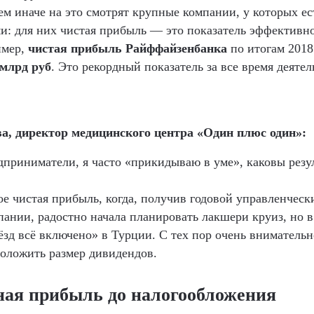
ем иначе на это смотрят крупные компании, у которых ес
и: для них чистая прибыль — это показатель эффективн
имер,
чистая прибыль Райффайзенбанка
по итогам 2018
 млрд руб
. Это рекордный показатель за все время деяте
а, директор медицинского центра «Один плюс один»:
дприниматели, я часто «прикидываю в уме», каковы резу
кое чистая прибыль, когда, получив годовой управленческ
пании, радостно начала планировать лакшери круиз, но в
вёзд всё включено» в Турции. С тех пор очень внимательн
оложить размер дивидендов.
ая прибыль до налогообложения