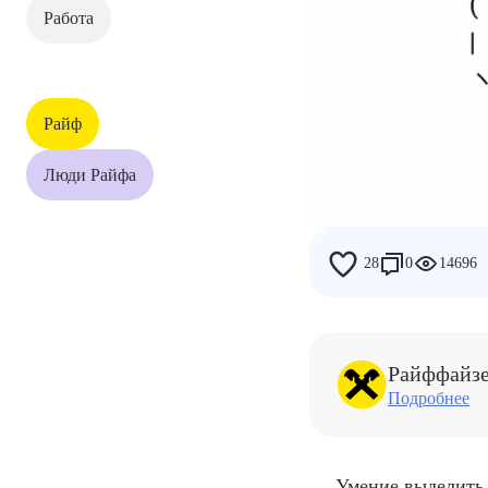
Работа
Дети
Работа
Райф
Райф
Люди Райфа
Люди Райфа
28
0
14696
Райффайз
Подробнее
Умение выделить 