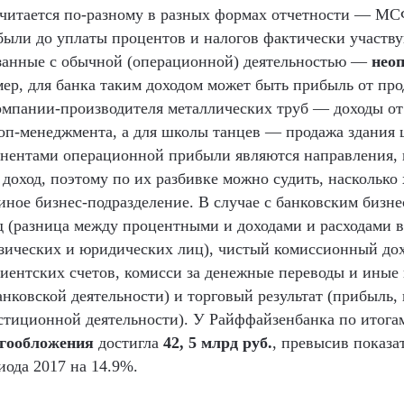
считается по-разному в разных формах отчетности — М
были до уплаты процентов и налогов фактически участв
язанные с обычной (операционной) деятельностью —
нео
мер, для банка таким доходом может быть прибыль от пр
компании-производителя металлических труб — доходы о
оп-менеджмента, а для школы танцев — продажа здания
нентами операционной прибыли являются направления, 
 доход, поэтому по их разбивке можно судить, насколько
 иное бизнес-подразделение. В случае с банковским бизне
 (разница между процентными и доходами и расходами в 
зических и юридических лиц), чистый комиссионный до
иентских счетов, комисси за денежные переводы и иные
нковской деятельности) и торговый результат (прибыль,
естиционной деятельности). У Райффайзенбанка по итогам
огообложения
достигла
42, 5
млрд руб.
, превысив показа
иода 2017 на 14.9%.