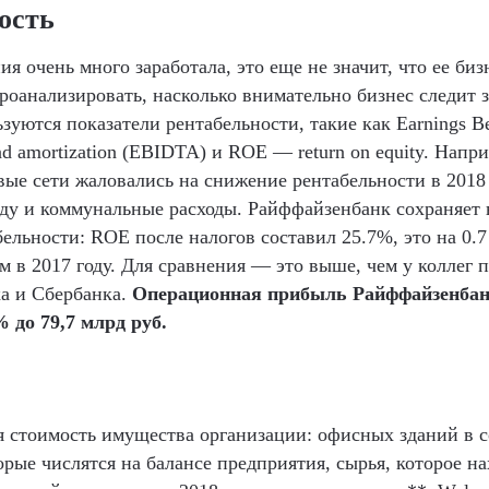
ость
я очень много заработала, это еще не значит, что ее би
проанализировать, насколько внимательно бизнес следит 
зуются показатели рентабельности, такие как Earnings Bef
and amortization (EBIDTA) и ROE — return on equity. Нап
вые сети жаловались на снижение рентабельности в 2018 
нду и коммунальные расходы. Райффайзенбанк сохраняет
бельности: ROE после налогов составил 25.7%, это на 0.
 в 2017 году. Для сравнения — это выше, чем у коллег п
а и Сбербанка.
Операционная прибыль Райффайзенба
 до 79,7 млрд руб.
 стоимость имущества организации: офисных зданий в с
орые числятся на балансе предприятия, сырья, которое на