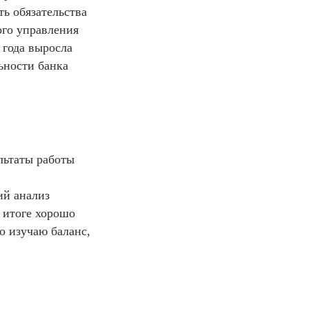
ть обязательства
ого управления
 года выросла
льности банка
льтаты работы
ий анализ
 итоге хорошо
о изучаю баланс,