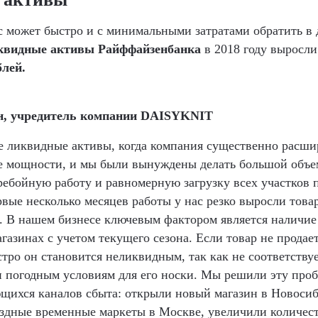
ес может быстро и с минимальными затратами обратить в
квидные активы Райффайзенбанка
в 2018 году выросл
блей.
н
, учредитель компании DAISYKNIT
ое ликвидные активы, когда компания существенно расши
 мощности, и мы были вынуждены делать большой объем
ребойную работу и равномерную загрузку всех участков 
ервые несколько месяцев работы у нас резко выросли това
. В нашем бизнесе ключевым фактором является наличие
газинах с учетом текущего сезона. Если товар не продае
стро он становится неликвидным, так как не соответств
 погодным условиям для его носки. Мы решили эту про
ихся каналов сбыта: открыли новый магазин в Новосиб
здные временные маркеты в Москве, увеличили количес