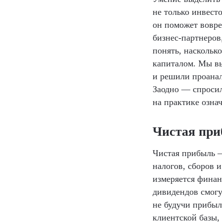
не только инвест
он поможет вовре
бизнес-партнеро
понять, наскольк
капиталом. Мы вы
и решили проана
Заодно — спросил
на практике озна
Чистая пр
Чистая прибыль —
налогов, сборов 
измеряется финанс
дивидендов смогу
не будучи прибыл
клиентской базы,