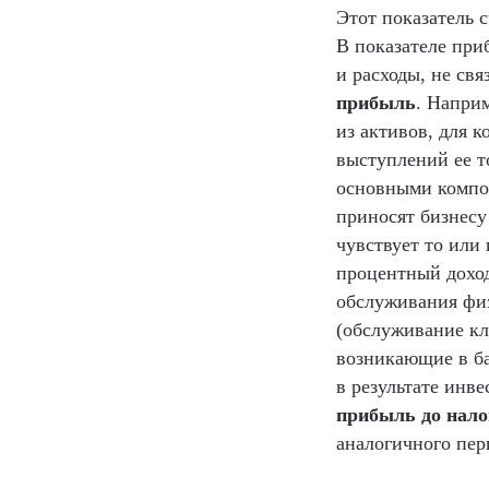
Этот показатель 
В показателе при
и расходы, не св
прибыль
. Напри
из активов, для 
выступлений ее т
основными компо
приносят бизнесу
чувствует то или
процентный доход
обслуживания фи
(обслуживание кл
возникающие в ба
в результате инв
прибыль до нал
аналогичного пер