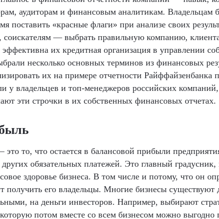
орам, аудиторам и финансовым аналитикам. Владельцам 
мя поставить «красные флаги» при анализе своих резуль
в, соискателям — выбрать правильную компанию, клиент
о эффективна их кредитная организация в управлении с
брали несколько основных терминов из финансовых рез
лизировать их на примере отчетности Райффайзенбанка
и у владельцев и топ-менеджеров российских компаний,
чают эти строчки в их собственных финансовых отчетах.
ибыль
 это то, что остается в балансовой прибыли предприяти
и других обязательных платежей. Это главный градусник,
овое здоровье бизнеса. В том числе и потому, что он опр
т получить его владельцы. Многие бизнесы существуют 
ьными, на деньги инвесторов. Например, выбирают стра
 которую потом вместе со всем бизнесом можно выгодно