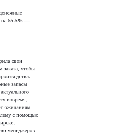
 денежные
и на
55.5% —
рила свои
 заказа, чтобы
производства.
рные запасы
 актуального
тся вовремя,
ует ожиданиям
блему с помощью
ирске,
тво менеджеров