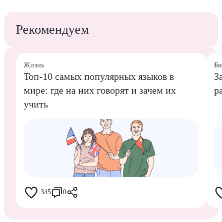
Рекомендуем
Жизнь
Би
Топ-10 самых популярных языков в
З
мире: где на них говорят и зачем их
р
учить
345
0