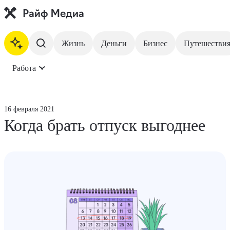
Жизнь
Деньги
Бизнес
Путешестви
Работа
На главную
Жизнь
16 февраля 2021
Когда брать отпуск выгоднее
Деньги
Бизнес
Путешествия
Недвижимость
Инвестиции