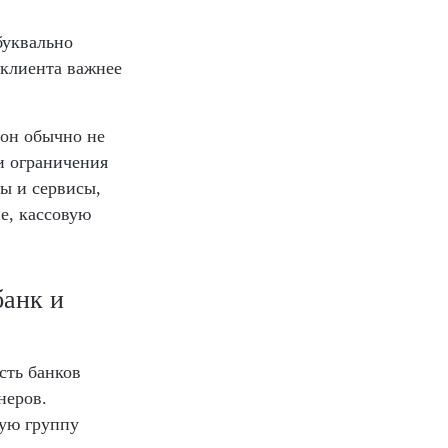
буквально
 клиента важнее
 он обычно не
и ограничения
ты и сервисы,
е, кассовую
банк и
сть банков
неров.
ую группу