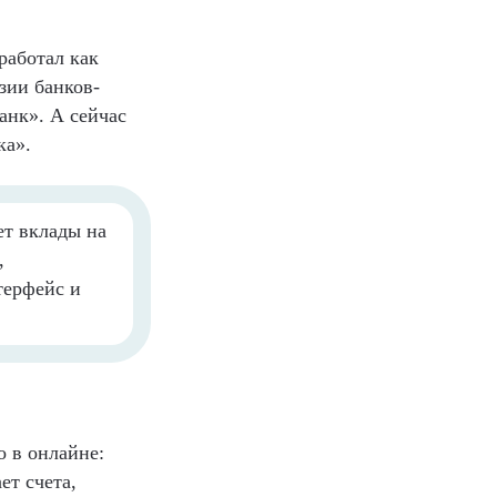
работал как
зии банков-
анк». А сейчас
ка».
ет вклады на
,
терфейс и
о в онлайне:
ет счета,