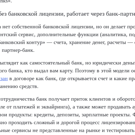
anks».
ез банковской лицензии, работает через банк-парт
а нет собственной банковской лицензии, но он делает пр
нтский сервис, дополнительные функции (аналитика, по
банковский контур» — счета, хранение денег, расчеты —
 партнер-банк.
выглядит как самостоятельный банк, но юридически деньг
того банка, кто выдал вам карту. Поэтому в этой модели 
азан
в договоре как банк, где открывается счет и какие п
анению средств.
сотрудничества банк получает приток клиентов и оборот
сле от платежей и эквайринга), а также может продавать 
вои продукты: кредиты, депозиты, зарплатные проекты. 
но проходить сложный и дорогой процесс лицензировани
ьные сервисы не представленные на рынке и тестировать