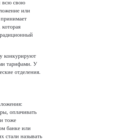
й всю свою
иложение или
 принимает
 которая
 традиционный
му конкурируют
ми тарифами. У
еские отделения.
иложения:
ары, оплачивать
ги тоже
ом банке или
их стали называть