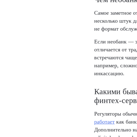
Самое заметное о
несколько штук д
не формат обслуж
Если необанк — э
отличается от тр
встречаются чаще
например, сложно
инкассацию.
Какими быв
финтех-серв
Регуляторы обычн
работает
как банк
Дополнительно н