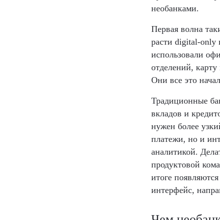
необанками.
Первая волна так
расти digital-on
использовали офи
отделений, карту
Они все это нача
Традиционные бан
вкладов и кредит
нужен более узки
платежи, но и ин
аналитикой. Дела
продуктовой кома
итоге появляются
интерфейс, напра
Чем необанк