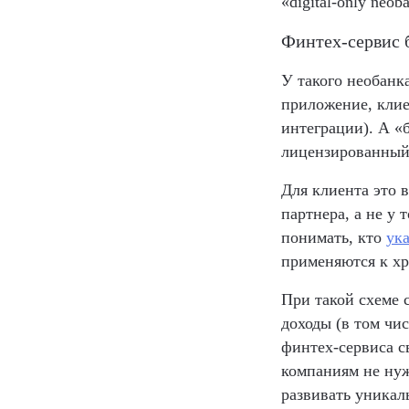
«digital-only neob
Финтех-сервис б
У такого необанк
приложение, клие
интеграции). А «
лицензированный
Для клиента это 
партнера, а не у 
понимать, кто
ук
применяются к хр
При такой схеме 
доходы (в том чи
финтех-сервиса с
компаниям не нуж
развивать уникал