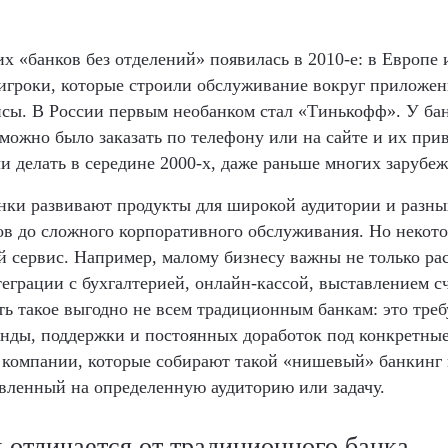
их «банков без отделений» появилась в 2010-е: в Европ
ly игроки, которые строили обслуживание вокруг приложен
сы. В России первым необанком стал «Тинькофф». У ба
 можно было заказать по телефону или на сайте и их прив
ли делать в середине 2000-х, даже раньше многих зарубе
ки развивают продукты для широкой аудитории и разных
ов до сложного корпоративного обслуживания. Но некот
й сервис. Например, малому бизнесу важны не только ра
теграции с бухгалтерией, онлайн-кассой, выставлением с
ть такое выгодно не всем традиционным банкам: это треб
нды, поддержки и постоянных доработок под конкретные
 компании, которые собирают такой «нишевый» банкинг
вленный на определенную аудиторию или задачу.
 отличается от традиционного банка