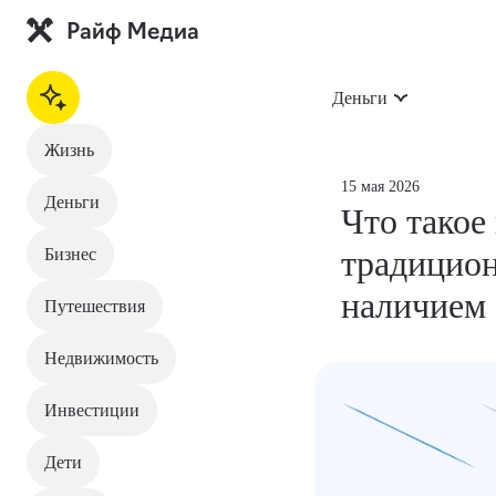
Деньги
Жизнь
На главную
15 мая 2026
Деньги
Что такое
Жизнь
традицион
Бизнес
Деньги
наличием
Путешествия
Бизнес
Недвижимость
Путешествия
Инвестиции
Недвижимость
Дети
Инвестиции