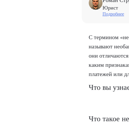
Роман Ст
Юрист
Подробнее
С термином «нео
называют необан
они отличаются
каким признака
платежей или дл
Что вы узна
Что такое н