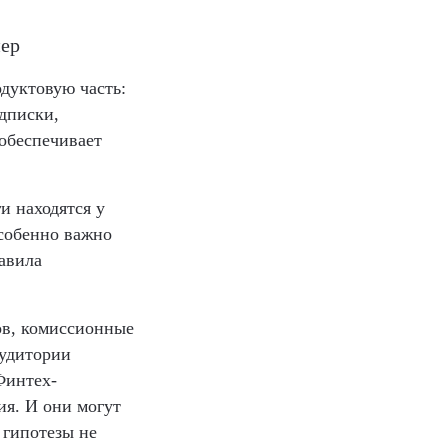
нер
одуктовую часть:
дписки,
 обеспечивает
и находятся у
особенно важно
равила
ов, комиссионные
аудитории
Финтех-
я. И они могут
 гипотезы не