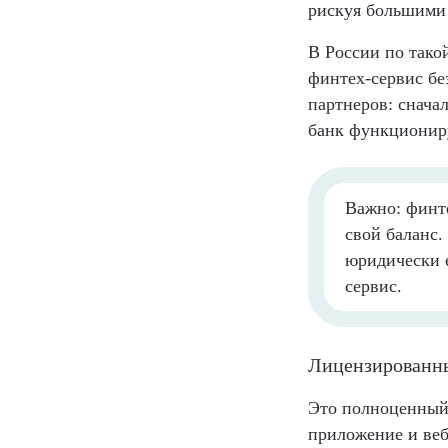
рискуя большими
В России по такой
финтех-сервис бе
партнеров: снача
банк функциониру
Важно: финте
свой баланс.
юридически е
сервис.
Лицензированны
Это полноценный 
приложение и веб