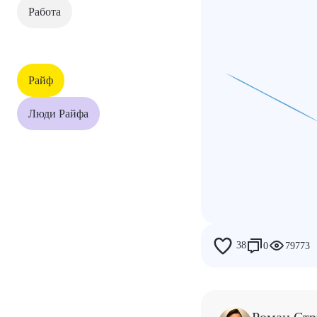
Работа
Дети
Работа
Райф
Райф
Люди Райфа
Люди Райфа
38
0
79773