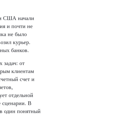
е и США начали
ия и почти не
нка не было
озил курьер.
жных банков.
 задач: от
орым клиентам
счетный счет и
четов,
ует отдельной
 сценарии. В
 в один понятный