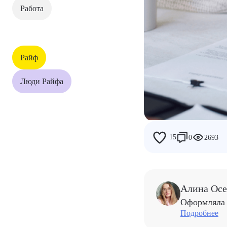
Работа
Дети
Работа
Райф
Райф
Люди Райфа
Люди Райфа
15
0
2693
Алина Осе
Оформляла 
Подробнее