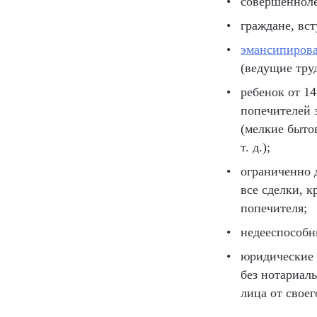
совершенноле
граждане, вст
эмансипиров
(ведущие тру
ребенок от 14
попечителей 
(мелкие быто
т. д.);
ограниченно 
все сделки, 
попечителя;
недееспособ
юридические 
без нотариал
лица от своег