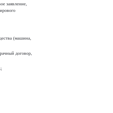
ое заявление,
мирового
щества (машина,
рачный договор,
;