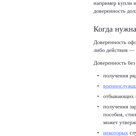
например купли и
доверенность дол
Когда нужна
Доверенность офо
либо действия — 
Доверенность без
получения р
военнослужа
отбывающих н
получения за
пособия, сти
может утверж
некоторых
слу