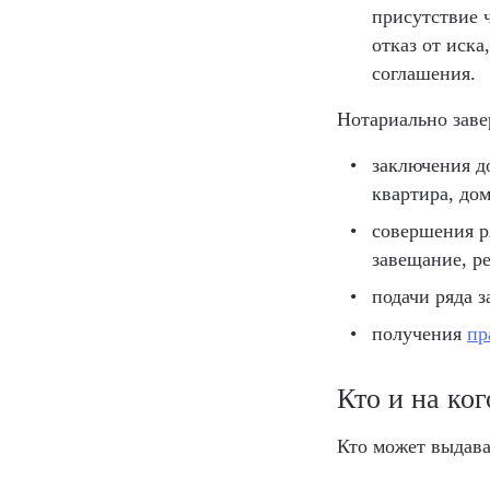
присутствие 
отказ от иск
соглашения.
Нотариально заве
заключения д
квартира, дом
совершения р
завещание, р
подачи ряда з
получения
пр
Кто и на ко
Кто может выдава