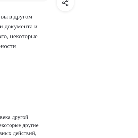
 вы в другом
ии документа и
го, некоторые
бности
века другой
екоторые другие
зных действий,