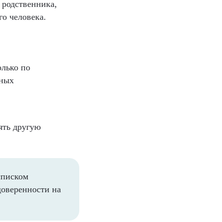
 родственника,
го человека.
олько по
нных
ять другую
списком
доверенности на