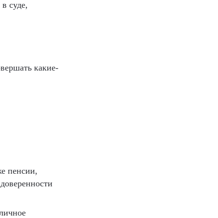
в суде,
овершать какие-
же пенсии,
 доверенности
 личное