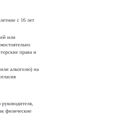
етние с 16 лет
лей или
амостоятельно
вторские права и
 или алкоголю) на
огласия
 руководителя,
ак физические