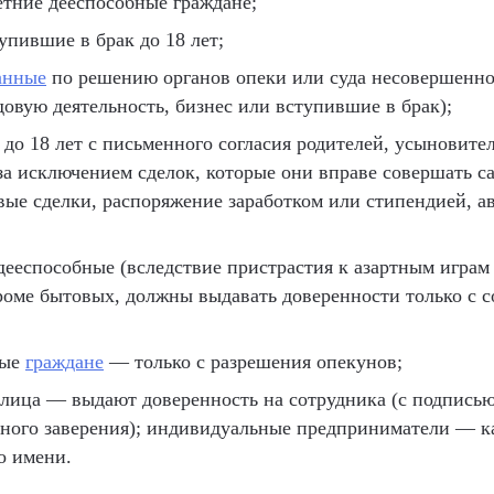
тние дееспособные граждане;
упившие в брак до 18 лет;
анные
по решению органов опеки или суда несовершеннол
довую деятельность, бизнес или вступившие в брак);
 до 18 лет с письменного согласия родителей, усыновите
за исключением сделок, которые они вправе совершать с
вые сделки, распоряжение заработком или стипендией, а
дееспособные (вследствие пристрастия к азартным играм
кроме бытовых, должны выдавать доверенности только с с
ные
граждане
— только с разрешения опекунов;
лица — выдают доверенность на сотрудника (с подписью
ьного заверения); индивидуальные предприниматели — к
о имени.