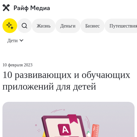
Жизнь
Деньги
Бизнес
Путешестви
Дети
На главную
Жизнь
10 февраля 2023
10 развивающих и обучающих
Деньги
приложений для детей
Бизнес
Путешествия
Недвижимость
Инвестиции