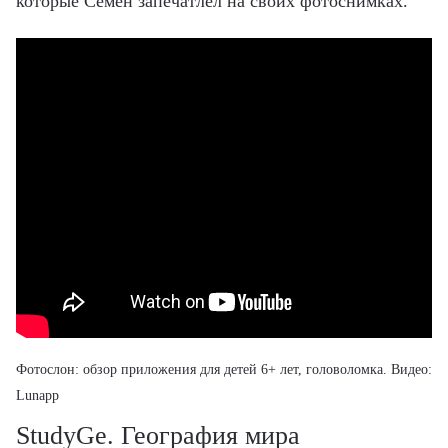
которые Семён запечатлел на своих фотоснимках.
Фотослон: обзор
приложения для детей 6+ лет
, головоломка. Видео:
Lunapp
StudyGe. География мира