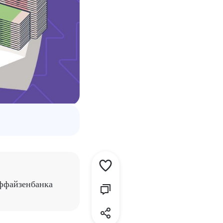
йффайзенбанка