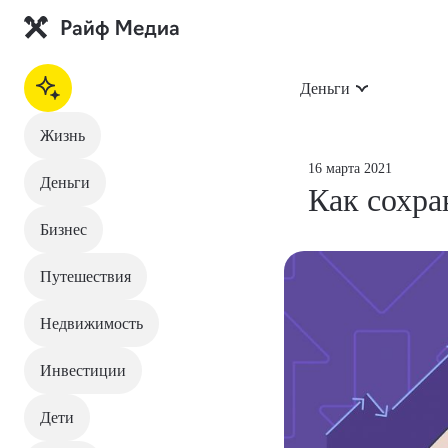
Деньги
Жизнь
На главную
16 марта 2021
Деньги
Как сохра
Жизнь
Бизнес
Деньги
Путешествия
Бизнес
Недвижимость
Путешествия
Инвестиции
Недвижимость
Дети
Инвестиции