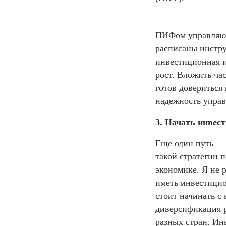
ПИФом управляют 
расписаны инстру
инвестиционная и
рост. Вложить ча
готов довериться
надежность упра
3. Начать инвес
Еще один путь — 
такой стратегии 
экономике. Я не 
иметь инвестици
стоит начинать 
диверсификация р
разных стран. Ин