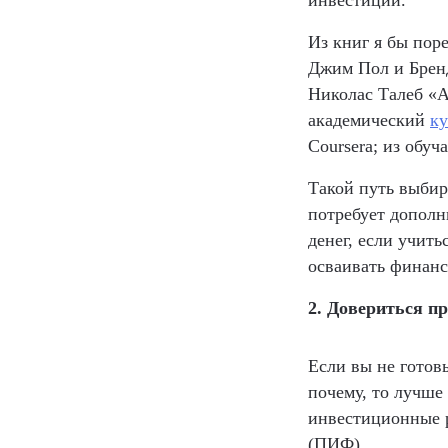
Из книг я бы пор
Джим Пол и Бренд
Николас Талеб «А
академический
к
Coursera; из обу
Такой путь выбир
потребует дополн
денег, если учит
осваивать финанс
2. Довериться п
Если вы не готов
почему, то лучше
инвестиционные 
(ПИФ).