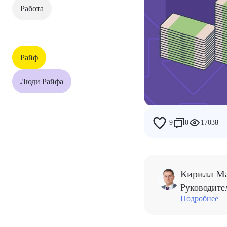
Работа
Дети
Работа
Райф
Райф
Люди Райфа
Люди Райфа
9
0
17038
Кирилл Ма
Руководите
Подробнее