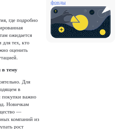
фонды
ия, где подробно
лированная
там ожидается
для тех, кто
ажно оценить
тацией.
 в тему
оятельно. Для
ходящем в
й покупки важно
од. Новичкам
ущество —
зных компаний из
упать рост