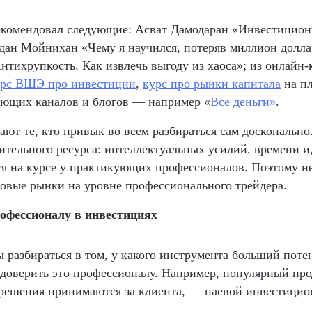
екомендовал следующие: Асват Дамодаран «Инвестицион
ан Мойнихан «Чему я научился, потеряв миллион долла
нтихрупкость. Как извлечь выгоду из хаоса»; из онлайн
урс ВШЭ про инвестиции
,
курс про рынки капитала
на п
чающих каналов и блогов — например «
Все деньги»
.
ают те, кто привык во всем разбираться сам досконально.
ительного ресурса: интеллектуальных усилий, времени и
ься на курсе у практикующих профессионалов. Поэтому не
овые рынки на уровне профессионального трейдера.
рофессионалу в инвестициях
ы разбираться в том, у какого инструмента больший поте
 доверить это профессионалу. Например, популярный про
решения принимаются за клиента, — паевой инвестици