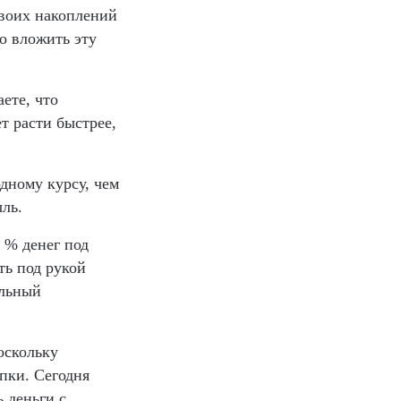
своих накоплений
о вложить эту
ете, что
т расти быстрее,
дному курсу, чем
ль.
 % денег под
ть под рукой
ельный
оскольку
пки. Сегодня
 деньги с