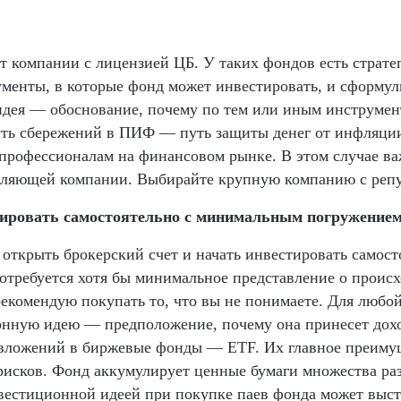
компании с лицензией ЦБ. У таких фондов есть стратег
менты, в которые фонд может инвестировать, и сформу
дея — обоснование, почему по тем или иным инструмен
сть сбережений в ПИФ — путь защиты денег от инфляции 
 профессионалам на финансовом рынке. В этом случае в
вляющей компании. Выбирайте крупную компанию с репу
тировать самостоятельно с минимальным погружением
открыть брокерский счет и начать инвестировать самост
потребуется хотя бы минимальное представление о проис
рекомендую покупать то, что вы не понимаете. Для любо
онную идею — предположение, почему она принесет дох
с вложений в биржевые фонды — ETF. Их главное преим
исков. Фонд аккумулирует ценные бумаги множества ра
вестиционной идеей при покупке паев фонда может выст