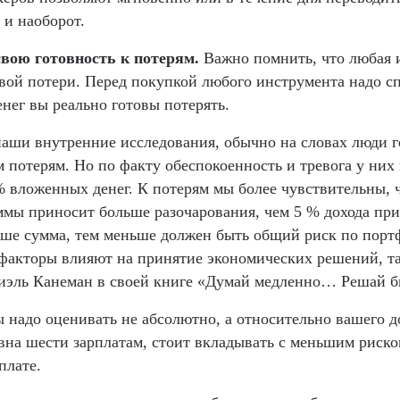
 и наоборот.
свою готовность к потерям.
Важно помнить, что любая
вой потери. Перед покупкой любого инструмента надо сп
енег вы реально готовы потерять.
аши внутренние исследования, обычно на словах люди го
 потерям. Но по факту обеспокоенность и тревога у них
% вложенных денег. К потерям мы более чувствительны, ч
ммы приносит больше разочарования, чем 5 % дохода при
ше сумма, тем меньше должен быть общий риск по порт
факторы влияют на принятие экономических решений, т
иэль Канеман в своей книге «Думай медленно… Решай б
 надо оценивать не абсолютно, а относительно вашего д
авна шести зарплатам, стоит вкладывать с меньшим риско
плате.