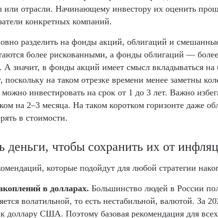
 или отрасли. Начинающему инвестору их оценить прощ
затели конкретных компаний.
овно разделить на фонды акций, облигаций и смешанны
таются более рискованными, а фонды облигаций — боле
 А значит, в фонды акций имеет смысл вкладываться на 
т, поскольку на таком отрезке времени менее заметны кол
можно инвестировать на срок от 1 до 3 лет. Важно избег
ком на 2–3 месяца. На таком коротком горизонте даже о
рять в стоимости.
ь деньги, чтобы сохранить их от инфля
комендаций, которые подойдут для любой стратегии нако
акоплений в долларах.
Большинство людей в России пол
яется волатильной, то есть нестабильной, валютой. За 20
 к доллару США. Поэтому базовая рекомендация для всех,