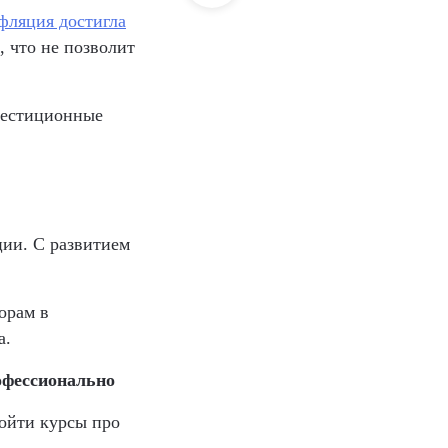
фляция достигла
, что не позволит
нвестиционные
ии. С развитием
орам в
а.
офессионально
ройти курсы про