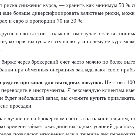
от риска снижения курса, — хранить как минимум 50 % 
ы еще больше диверсифицировать валютные риски, можн
рах и евро в пропорции 70 на 30 %.
другие валюты стоит только в том случае, если вы понима
не, которая выпускает эту валюту, и почему ее курс може
.
 бирже через брокерский счет часто можно по более выго
к банки при обменных операциях закладывают свою прибы
средств про запас для выгодных покупок.
Не стоит 100
 переводить в инструменты. Я рекомендую клиентам име
и будет небольшой запас, вы сможете купить привлекат
ент просадки.
пас лучше не на брокерском счете, а на накопительном, п
ько времени займет ожидание выгодных условий для поку
еров позволяют мгновенно или в течение дня переводить