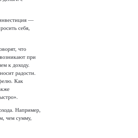
 инвестиция —
росить себя,
ворят, что
 возникают при
ем к доходу.
носит радости.
фелю. Как
акже
ыстро».
охода. Например,
м, чем сумму,