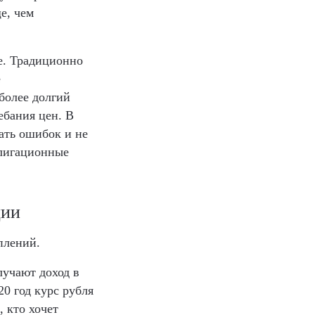
е, чем
е. Традиционно
е
более долгий
ебания цен. В
ать ошибок и не
блигационные
ции
плений.
учают доход в
20 год курс рубля
 кто хочет