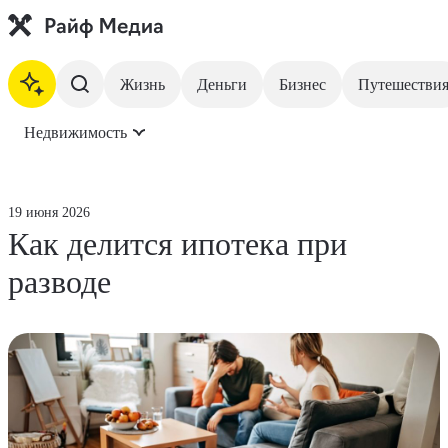
Жизнь
Деньги
Бизнес
Путешестви
Недвижимость
На главную
Жизнь
19 июня 2026
Как делится ипотека при
Деньги
разводе
Бизнес
Путешествия
Недвижимость
Инвестиции