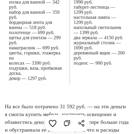
полка для ванной — 342
1990 руб.
руб.
табурет-лестница —
набор для ванной — 359
1299 руб.
руб.
настольная лампа —
бордюрная лента для
1299 руб.
ванны — 518 руб.
напольный светильник
полотенце — 699 руб.
— 1399 руб.
щетка для унитаза — 299
два зеркала — 4150 руб.
руб.
журнальный столик —
наматрасник — 699 руб.
1690 руб.
цветы, горшки, этажерка
деревянный ящик — 200
на
руб.
колесах — 3390 руб.
поднос — 900 руб.
подушки, ваза, пробковая
доска,
декор — 1297 руб.
На все было потрачено 31 592 руб. — на эти деньги
я смогла купить мебель, настроить освещение и
обзавестись декором. Я живу в квартире больше года
и обустраивала ее постепенно, так что и расходы