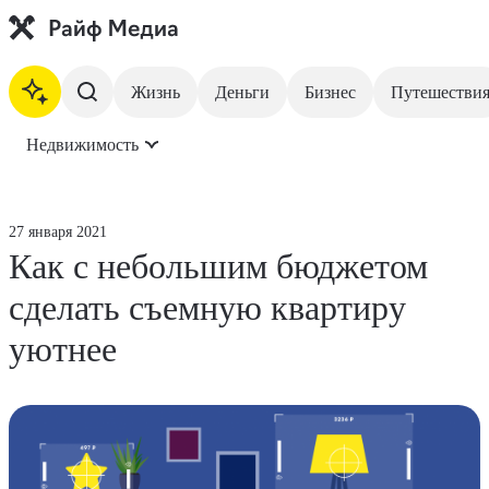
Жизнь
Деньги
Бизнес
Путешестви
Недвижимость
На главную
Жизнь
27 января 2021
Как с небольшим бюджетом
Деньги
сделать съемную квартиру
Бизнес
уютнее
Путешествия
Недвижимость
Инвестиции