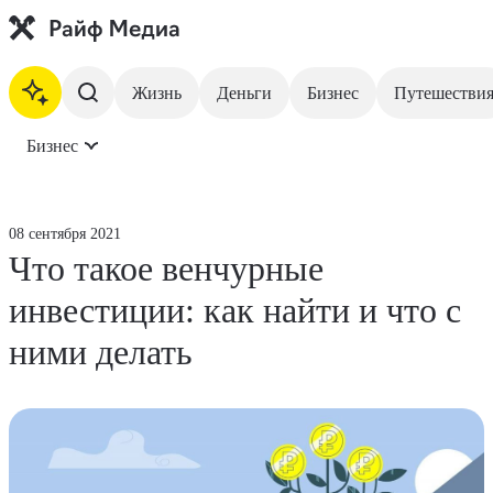
Жизнь
Деньги
Бизнес
Путешестви
Бизнес
На главную
Жизнь
08 сентября 2021
Что такое венчурные
Деньги
инвестиции: как найти и что с
Бизнес
ними делать
Путешествия
Недвижимость
Инвестиции