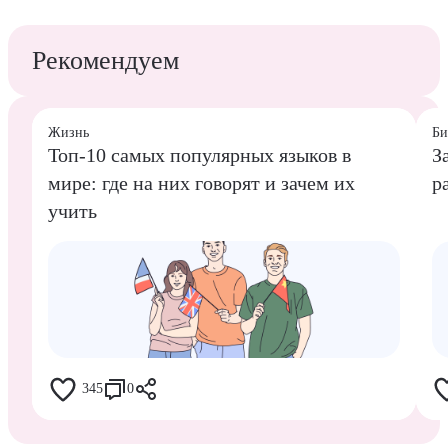
Рекомендуем
Жизнь
Би
Топ-10 самых популярных языков в
З
мире: где на них говорят и зачем их
р
учить
345
0