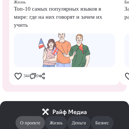
Жизнь
Би
Топ-10 самых популярных языков в
З
мире: где на них говорят и зачем их
р
учить
344
0
О проекте
Жизнь
Деньги
Бизнес