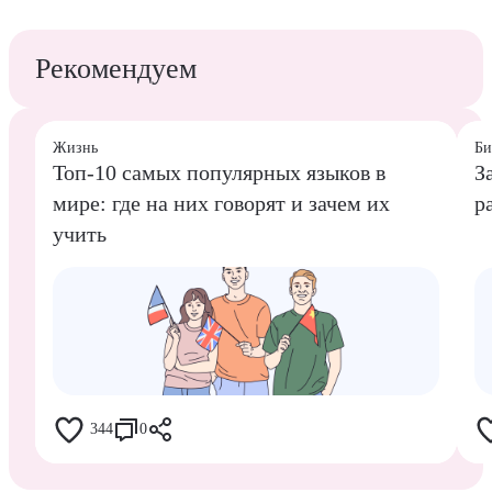
Рекомендуем
Жизнь
Би
Топ-10 самых популярных языков в
З
мире: где на них говорят и зачем их
р
учить
344
0